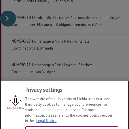
Edició: Q. Solé i Barjau , L. Gallego Vila
NÚMERO 30:
Espoli, tràfic il·lícit i falsificacions de béns arqueològics
Coordinadores: M. Bouso, I. Rodríguez Tremiño, A. Yáñez
NÚMERO 28:
Homenatge a Núria Rafel Fontanals
Coordinador: X. L. Armada
NÚMERO 28:
Homenatge a Emili Junyent i Sànchez
Coordinador: Joan B. López
NÚMERO 28:
Privacy settings
Homenatge a Arturo Pérez Almoguera
Coordinador: Joaquin Ruiz de Arbulo
The website of the University of Lleida uses first- and
third-party cookies to manage your preferences for
statistical and marketing purposes. For more
information, please refer to the cookies policy section
in the
Legal Notice