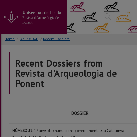
Go
to
Universitat de Lleida
the
Revista d'Arqueologia de
main
Ponent
content
of
Home
/
Online RAP
/
Recent Dossiers
the
page
Recent Dossiers from
Revista d'Arqueologia de
Ponent
DOSSIER
NÚMERO 31:
17 anys d'exhumacions governamentals a Catalunya