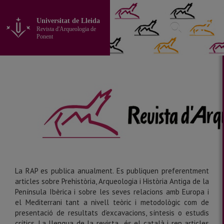
Anar
al
Universitat de Lleida
contingut
Revista d'Arqueologia de
principal
Ponent
de
la
pàgina
La RAP es publica anualment. Es publiquen preferentment
articles sobre Prehistòria, Arqueologia i Història Antiga de la
Península Ibèrica i sobre les seves relacions amb Europa i
el Mediterrani tant a nivell teòric i metodològic com de
presentació de resultats d’excavacions, síntesis o estudis
crítics. La llengua de la revista és el català i rep articles