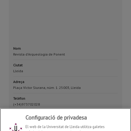
Nom
Revista d'Arqueologia de Ponent
Ciutat
Lleida
Adreça
Plaça Víctor Siurana, núm. 1. 25003, Lleida
Telèfon
(+34)973702028
Email
Configuració de privadesa
rap@historia.udl.cat
El web de la Universitat de Lleida utilitza galetes