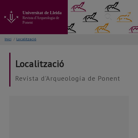
Anar
al
Universitat de Lleida
contingut
Revista d'Arqueologia de
principal
Ponent
de
la
Inici
/
Localització
pàgina
Localització
Revista d'Arqueologia de Ponent