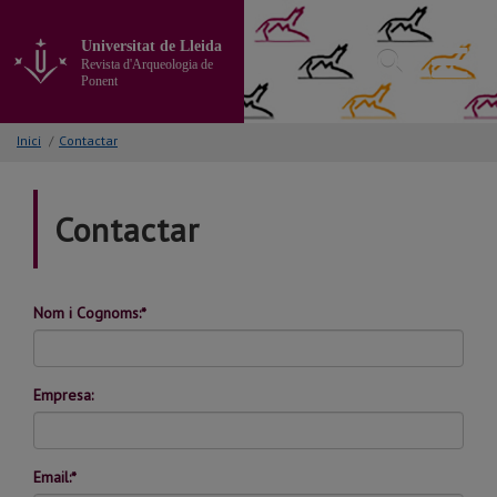
Anar
al
Universitat de Lleida
contingut
Revista d'Arqueologia de
principal
Ponent
de
la
Inici
/
Contactar
pàgina
Contactar
Nom i Cognoms:*
Empresa:
Email:*