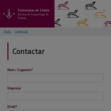
Ir
al
Universitat de Lleida
contenido
Revista de Arqueología de
principal
Ponent
de
la
Inicio
/
Contactar
página
Contactar
Nom i Cognoms:*
Empresa:
Email:*