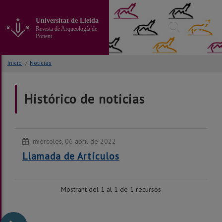
Ir
al
Universitat de Lleida
contenido
Revista de Arqueología de
principal
Ponent
de
la
Inicio
/
Noticias
página
Histórico de noticias
miércoles, 06 abril de 2022
Llamada de Artículos
Mostrant del 1 al 1 de 1 recursos