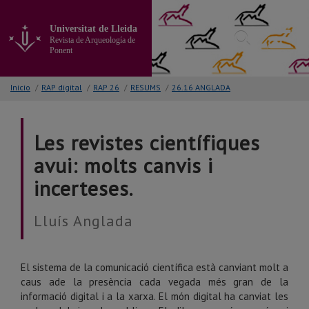
Ir
al
Universitat de Lleida
contenido
Revista de Arqueología de
principal
Ponent
de
la
Inicio
/
RAP digital
/
RAP 26
/
RESUMS
/
26.16 ANGLADA
página
Les revistes científiques
avui: molts canvis i
incerteses.
Lluís Anglada
El sistema de la comunicació científica està canviant molt a
caus ade la presència cada vegada més gran de la
informació digital i a la xarxa. El món digital ha canviat les