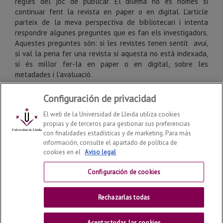
regles del joc de publicar. El dilema no és només si
continuar fent la revista en paper o en digital. L’article
parteix de la meva perspectiva de bibliotecari i intenta
respondre algunes preguntes que es fan els investigadors.
Aquestes preguntes són: si les revistes tenen sentit avui,
si val la pena fer una revista si aquesta no està indexada,
si és millor fer-la en paper o en digital, sobre les
metadades i l’avaluació.
Configuración de privacidad
Paraules clau:
revistes, accés obert, comunicació científica,
revistes digitals, internet.
El web de la Universidad de Lleida utiliza cookies
propias y de terceros para gestionar sus preferencias
con finalidades estadísticas y de marketing. Para más
información, consulte el apartado de política de
cookies en el
Aviso legal
Configuración de cookies
Rechazarlas todas
Datos de la revista / Creative Commons /
Contacto
©
2026
Universitat de Lleida - Pl Víctor Siurana 1, 25003,
Lleida - 34 973 70 20 00
Aceptar todas las cookies