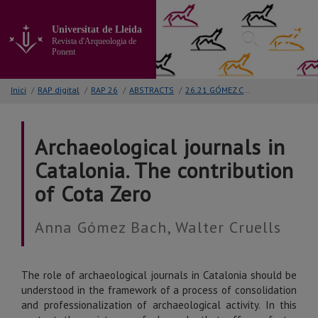
Anar
al
Universitat de Lleida
contingut
Revista d'Arqueologia de
principal
Ponent
de
la
Inici
/
RAP digital
/
RAP 26
/
ABSTRACTS
/
26.21 GÓMEZ CRUELLS
pàgina
Archaeological journals in
Catalonia. The contribution
of Cota Zero
Anna Gómez Bach, Walter Cruells
The role of archaeological journals in Catalonia should be
understood in the framework of a process of consolidation
and professionalization of archaeological activity. In this