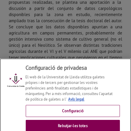
propuestas realizadas, se plantea una aportación a la
discusión a partir del conjunto de datos carpológicos
disponibles para la zona en estudio, recientemente
ampliado tras la consecución de la tesis doctoral del autor.
Se concluye que los datos disponibles apuntan a una
agricultura en campos permanentes, probablemente de
gestión intensiva como sistema de cultivo general (no el
único) para el Neolítico. Se observan distintas tradiciones
agrícolas durante el VI y el V milenio cal ANE que podrían
tener implicaciones culturales que pervivieron en el tiempo
hasta el Neolítico medio, cuando parece llegar otro modelo
Configuració de privadesa
agrícola desde el norte.
El web de la Universitat de Lleida utilitza galetes
pròpies i de tercers per gestionar les vostres
Palabras clave:
Arqueobotánica, agricultores tempranos,
preferències amb finalitats estadístiques i de
Cataluña, Andorra, agricultura intensiva.
màrqueting. Per a més informació, consulteu l’apartat
de política de galetes a l'
Avís legal
Configuració
Rebutjar-les totes
Dades de la revista / Creative Commons /
Contacte