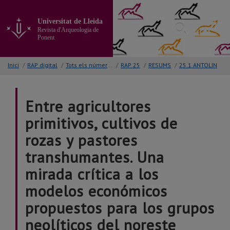
Anar
al
Universitat de Lleida
contingut
Revista d'Arqueologia de
principal
Ponent
de
la
Inici
/
RAP digital
/
Tots els números
/
RAP 25
/
RESUMS
/
25.1 ANTOLIN
pàgina
Entre agricultores
primitivos, cultivos de
rozas y pastores
transhumantes. Una
mirada crítica a los
modelos económicos
propuestos para los grupos
neolíticos del noreste