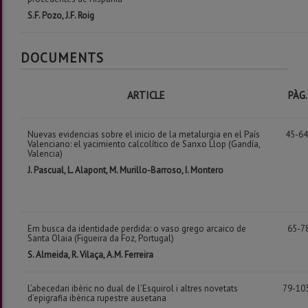
S.F. Pozo, J.F. Roig
DOCUMENTS
ARTICLE
PÀG.
Nuevas evidencias sobre el inicio de la metalurgia en el País
45-6
Valenciano: el yacimiento calcolítico de Sanxo Llop (Gandía,
Valencia)
J. Pascual, L. Alapont, M. Murillo-Barroso, I. Montero
Em busca da identidade perdida: o vaso grego arcaico de
65-7
Santa Olaia (Figueira da Foz, Portugal)
S. Almeida, R. Vilaça, A.M. Ferreira
L’abecedari ibèric no dual de l’Esquirol i altres novetats
79-10
d’epigrafia ibèrica rupestre ausetana