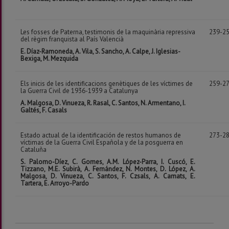
Les fosses de Paterna, testimonis de la maquinària repressiva
239-2
del règim franquista al País Valencià
E. Díaz-Ramoneda, A. Vila, S. Sancho, A. Calpe, J. Iglesias-
Bexiga, M. Mezquida
Els inicis de les identificacions genètiques de les víctimes de
259-2
la Guerra Civil de 1936-1939 a Catalunya
A. Malgosa, D. Vinueza, R. Rasal, C. Santos, N. Armentano, I.
Galtés, F. Casals
Estado actual de la identificación de restos humanos de
273-2
víctimas de la Guerra Civil Española y de la posguerra en
Cataluña
S. Palomo-Díez, C. Gomes, A.M. López-Parra, I. Cuscó, E.
Tizzano, M.E. Subirà, A. Fernández, N. Montes, D. López, A.
Malgosa, D. Vinueza, C. Santos, F. Czsals,
A. Camats, E.
Tartera, E. Arroyo-Pardo