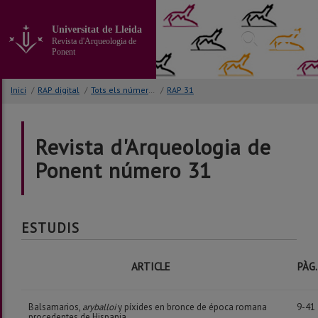
Anar
al
Universitat de Lleida
contingut
Revista d'Arqueologia de
principal
Ponent
de
la
Inici
/
RAP digital
/
Tots els números
/
RAP 31
pàgina
Revista d'Arqueologia de
Ponent número 31
ESTUDIS
ARTICLE
PÀG.
Balsamarios,
aryballoi
y píxides en bronce de época romana
9-41
procedentes de Hispania