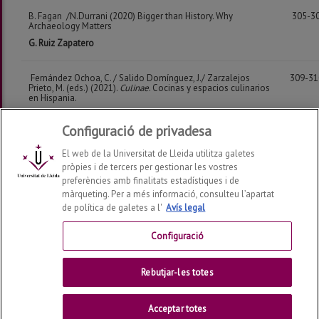
B. Fagan /N.Durrani (2020) Bigger than History. Why
305-3
Archaeology Matters
G. Ruiz Zapatero
Fernández Ochoa, C. / Salido Domínguez, J./ Zarzalejos
309-3
Prieto, M. (eds.) (2021).
Culinae
. Cocinas y espacios culinarios
en Hispania.
F. Antolín
Configuració de privadesa
Sancho Rocher, Laura (2021). El nacimiento de la democracia.
311-3
El web de la Universitat de Lleida utilitza galetes
El experimento político ateniense (508-322 a. C.).
pròpies i de tercers per gestionar les vostres
I. Garcés
preferències amb finalitats estadístiques i de
màrqueting. Per a més informació, consulteu l’apartat
de política de galetes a l'
Avís legal
Configuració
Rebutjar-les totes
Dades de la revista / Creative Commons /
Contacte
©
2026
Universitat de Lleida - Pl Víctor Siurana 1, 25003,
Lleida - 34 973 70 20 00
Acceptar totes