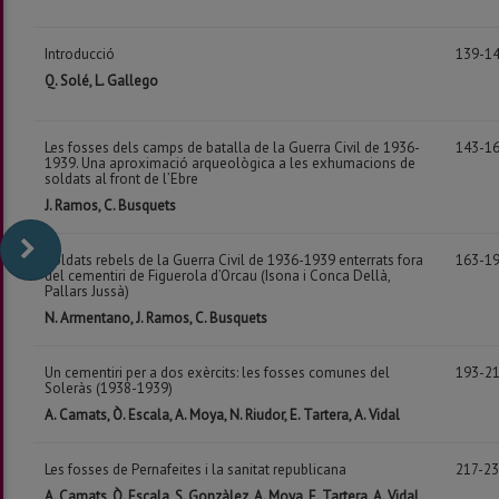
Introducció
139-1
Q. Solé, L. Gallego
Les fosses dels camps de batalla de la Guerra Civil de 1936-
143-1
1939. Una aproximació arqueològica a les exhumacions de
soldats al front de l’Ebre
J. Ramos, C. Busquets
Soldats rebels de la Guerra Civil de 1936-1939 enterrats fora
163-1
del cementiri de Figuerola d’Orcau (Isona i Conca Dellà,
Pallars Jussà)
N. Armentano, J. Ramos, C. Busquets
Un cementiri per a dos exèrcits: les fosses comunes del
193-2
Soleràs (1938-1939)
A. Camats, Ò. Escala, A. Moya, N. Riudor, E. Tartera, A. Vidal
Les fosses de Pernafeites i la sanitat republicana
217-2
A. Camats, Ò. Escala, S. Gonzàlez, A. Moya, E. Tartera, A. Vidal