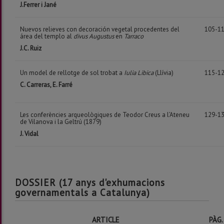
J.Ferrer i Jané
Nuevos relieves con decoración vegetal procedentes del
105-1
área del templo al
divus Augustus
en
Tarraco
J.C. Ruiz
Un model de rellotge de sol trobat a
Iulia Libica
(Llívia)
115-1
C. Carreras, E. Farré
Les conferències arqueològiques de Teodor Creus a l’Ateneu
129-1
de Vilanova i la Geltrú (1879)
J. Vidal
DOSSIER (17 anys d'exhumacions
governamentals a Catalunya)
ARTICLE
PÀG.